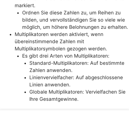
markiert.
Ordnen Sie diese Zahlen zu, um Reihen zu
bilden, und vervollständigen Sie so viele wie
möglich, um höhere Belohnungen zu erhalten.
Multiplikatoren werden aktiviert, wenn
übereinstimmende Zahlen mit
Multiplikatorsymbolen gezogen werden.
Es gibt drei Arten von Multiplikatoren:
Standard-Multiplikatoren: Auf bestimmte
Zahlen anwenden.
Linienvervielfacher: Auf abgeschlossene
Linien anwenden.
Globale Multiplikatoren: Vervielfachen Sie
Ihre Gesamtgewinne.
N1