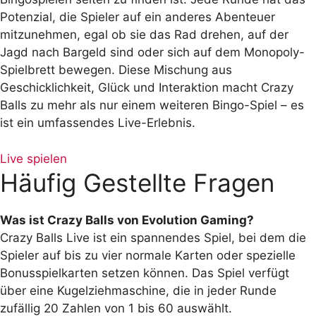
Insta
Twit
Y
VERANTWORTUNGSVOLLES SPIELEN
: Auf crazy-
balls.com setzen wir uns dafür ein,
verantwortungsvolles Spielen bei unseren Partnern und