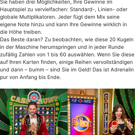
Sie haben drei Möglichkeiten, Ihre Gewinne im
Hauptspiel zu vervielfachen: Standard-, Linien- oder
globale Multiplikatoren. Jeder fügt dem Mix seine
eigene Note hinzu und kann Ihre Gewinne wirklich in
die Höhe treiben.
Das Beste daran? Zu beobachten, wie diese 20 Kugeln
in der Maschine herumspringen und in jeder Runde
zufällig Zahlen von 1 bis 60 auswählen. Wenn Sie diese
auf Ihren Karten finden, einige Reihen vervollständigen
und dann – bumm – sind Sie im Geld! Das ist Adrenalin
pur von Anfang bis Ende.