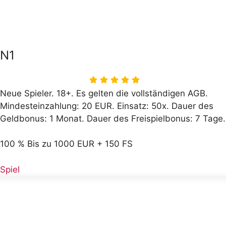
Neue Spieler. 18+. Es gelten die vollständigen AGB.
Mindesteinzahlung: 20 EUR. Einsatz: 50x. Dauer des
Geldbonus: 1 Monat. Dauer des Freispielbonus: 7 Tage.
100 % Bis zu 1000 EUR + 150 FS
Spiel
Stake
18+ | Spielen Sie verantwortungsbewusst | Es gelten
die AGB
Welcome Bonus: 200% Up to 1000 EUR