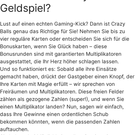
Geldspiel?
Lust auf einen echten Gaming-Kick? Dann ist Crazy
Balls genau das Richtige für Sie! Nehmen Sie bis zu
vier reguläre Karten oder entscheiden Sie sich für die
Bonuskarten, wenn Sie Glück haben – diese
Bonusrunden sind mit garantierten Multiplikatoren
ausgestattet, die Ihr Herz höher schlagen lassen.
Und so funktioniert es: Sobald alle ihre Einsätze
gemacht haben, drückt der Gastgeber einen Knopf, der
Ihre Karten mit Magie erfüllt – wir sprechen von
Freiräumen und Multiplikatoren. Diese freien Felder
zählen als gezogene Zahlen (super!), und wenn Sie
einen Multiplikator landen? Nun, sagen wir einfach,
dass Ihre Gewinne einen ordentlichen Schub
bekommen könnten, wenn die passenden Zahlen
auftauchen.