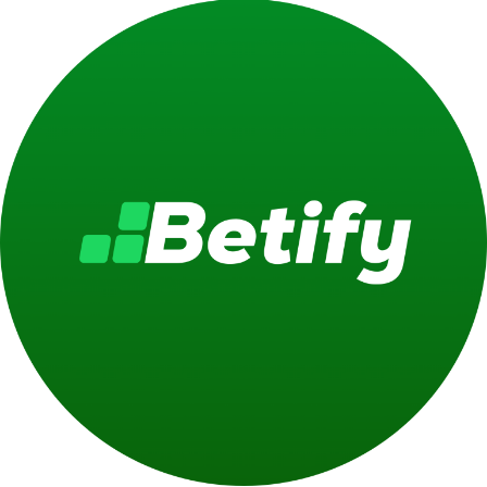
More Crazy Balls Casinos
1
Casinozer
Bis zu 500 EUR + 50 Freispiele
Spiel!
2