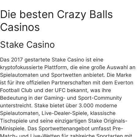
ist für ihre offiziellen Partnerschaften mit dem Everton
Football Club und der UFC bekannt, was ihre
Bedeutung in der Gaming- und Sport-Community
unterstreicht. Stake bietet über 3.000 moderne
Spielautomaten, Live-Dealer-Spiele, klassische
Tischspiele und seine einzigartigen Stake Originals-
Minispiele. Das Sportwettenangebot umfasst Pre-
Match- und Live-Wetten für zahlreiche Sportarten mit
wettbewerbsfähigen Quoten. Als dediziertes Krypto-
Casino bietet Stake eine automatisch generierte
Krypto-Wallet für nahtlose Ein- und Auszahlungen.