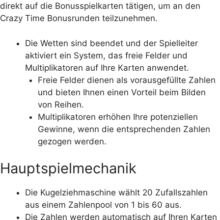
direkt auf die Bonusspielkarten tätigen, um an den
Crazy Time Bonusrunden teilzunehmen.
Die Wetten sind beendet und der Spielleiter
aktiviert ein System, das freie Felder und
Multiplikatoren auf Ihre Karten anwendet.
Freie Felder dienen als vorausgefüllte Zahlen
und bieten Ihnen einen Vorteil beim Bilden
von Reihen.
Multiplikatoren erhöhen Ihre potenziellen
Gewinne, wenn die entsprechenden Zahlen
gezogen werden.
Hauptspielmechanik
Die Kugelziehmaschine wählt 20 Zufallszahlen
aus einem Zahlenpool von 1 bis 60 aus.
Die Zahlen werden automatisch auf Ihren Karten