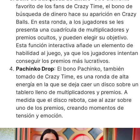
favorito de los fans de Crazy Time, el bono de
búsqueda de dinero hace su aparición en Crazy
Balls. En esta ronda, a los jugadores se les
presenta una cuadrícula de multiplicadores y
premios ocultos, y pueden elegir su objetivo.
Esta función interactiva añade un elemento de
habilidad al juego, ya que los jugadores intentan
conseguir los premios más lucrativos.
Pachinko Drop
: El bono Pachinko, también
tomado de Crazy Time, es una ronda de alta
energía en la que se deja caer un disco sobre un
tablero lleno de multiplicadores y premios. A
medida que el disco rebota, cae al azar sobre
uno de los premios, creando momentos de
tensión y emoción.