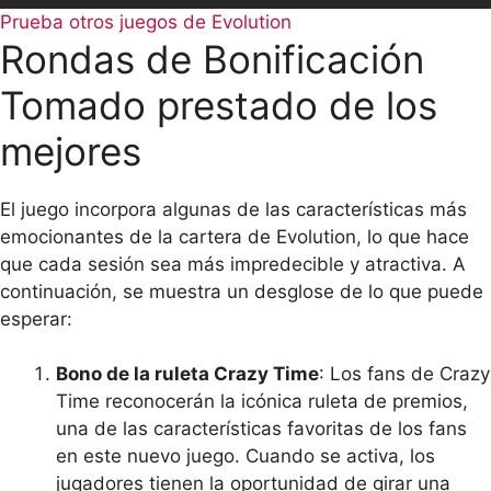
Prueba otros juegos de Evolution
Rondas de Bonificación
Tomado prestado de los
mejores
El juego incorpora algunas de las características más
emocionantes de la cartera de Evolution, lo que hace
que cada sesión sea más impredecible y atractiva. A
continuación, se muestra un desglose de lo que puede
esperar:
Bono de la ruleta Crazy Time
: Los fans de Crazy
Time reconocerán la icónica ruleta de premios,
una de las características favoritas de los fans
en este nuevo juego. Cuando se activa, los
jugadores tienen la oportunidad de girar una