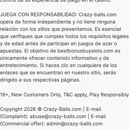
que verifiques que cumples todos los requisitos legales
y de edad antes de participar en juegos de azar o
apuestas. El objetivo de bestbonusbuyslots.com es
únicamente ofrecer contenido informativo y de
entretenimiento. Si haces clic en cualquiera de los
enlaces que se encuentran en nuestro sitio, serás
dirigido a sus respectivas páginas.
18+, New Customers Only, T&C apply, Play Responsibly
Copyright 2026 © Crazy-Balls.com | E-mail
(Complaint): abuse@crazy-balls.com | E-mail
(Commercial offer): admin@crazy-balls.com