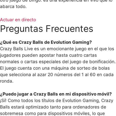
¿Qué es Crazy Balls de Evolution Gaming?
Crazy Balls Live es un emocionante juego en el que los
jugadores pueden apostar hasta cuatro cartas
normales o cartas especiales del juego de bonificación.
El juego cuenta con una máquina de sorteo de bolas
que selecciona al azar 20 números del 1 al 60 en cada
ronda.
¿Puedo jugar a Crazy Balls en mi dispositivo móvil?
¡Sí! Como todos los títulos de Evolution Gaming, Crazy
Balls estará optimizado tanto para ordenadores de
sobremesa como para dispositivos móviles, lo que
permitirá a los jugadores disfrutar del juego en
cualquier lugar sin sacrificar la calidad ni las
características de juego.
¿Existen estrategias para ganar al juego de casino