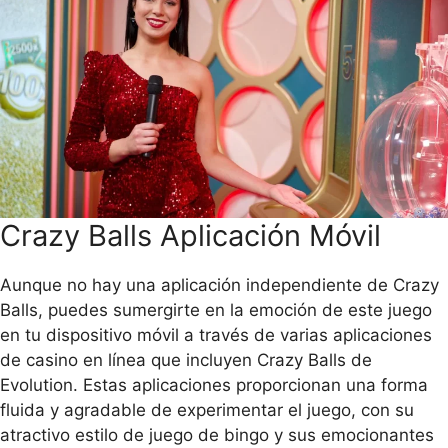
Crazy Balls Aplicación Móvil
Aunque no hay una aplicación independiente de Crazy
Balls, puedes sumergirte en la emoción de este juego
en tu dispositivo móvil a través de varias aplicaciones
de casino en línea que incluyen Crazy Balls de
Evolution. Estas aplicaciones proporcionan una forma
fluida y agradable de experimentar el juego, con su
atractivo estilo de juego de bingo y sus emocionantes