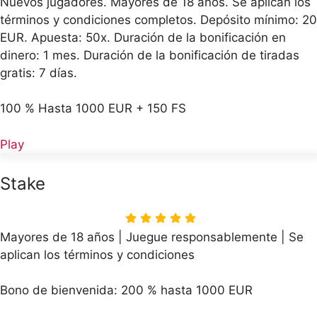
Nuevos jugadores. Mayores de 18 años. Se aplican los
términos y condiciones completos. Depósito mínimo: 20
EUR. Apuesta: 50x. Duración de la bonificación en
dinero: 1 mes. Duración de la bonificación de tiradas
gratis: 7 días.
100 % Hasta 1000 EUR + 150 FS
Play
Stake
Mayores de 18 años | Juegue responsablemente | Se
aplican los términos y condiciones
Bono de bienvenida: 200 % hasta 1000 EUR