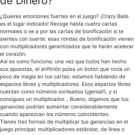
de Dinero?
¿Quieres emociones fuertes en el juego? ¡Crazy Balls
es el lugar indicado! Recoge hasta cuatro cartas
normales o ve a por las cartas de bonificación si te
sientes con suerte: esas rondas de bonificación vienen
con multiplicadores garantizados que te harán acelerar
el corazón.
Así es como funciona: una vez que todos han hecho
sus apuestas, el anfitrión pulsa un botón que rocía un
poco de magia en tus cartas: estamos hablando de
espacios libres y multiplicadores. Esos espacios libres
cuentan como números sorteados (¡genial!), y si
consigues un multiplicador… Bueno, digamos que tus
ganancias podrían aumentar considerablemente
cuando aparezcan los números coincidentes.
Tienes tres formas de multiplicar tus ganancias en el
juego principal: multiplicadores estándar, de línea o